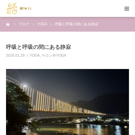
ーム
ブログ
YOGA
呼吸と呼吸の間にある静寂
HOME
当サロンの特徴
呼吸と呼吸の間にある静寂
2026.01.29
YOGA
,
サロン外YOGA
メニュー
セラピスト紹介
施術例
お問い合わせ