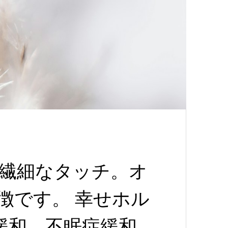
繊細なタッチ。オ
徴です。 幸せホル
緩和、不眠症緩和、