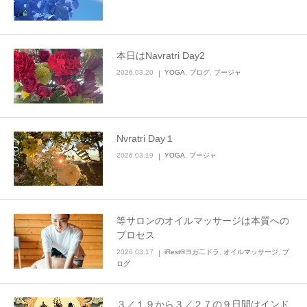
本日はNavratri Day2
2026.03.20
YOGA
,
ブログ
,
プージャ
Nvratri Day１
2026.03.19
YOGA
,
プージャ
等サロンのオイルマッサージは本質への
プロセス
2026.03.17
iRest®ヨガ二ドラ
,
オイルマッサージ
,
ブ
ログ
３／１９から３／２７の９日間はインド