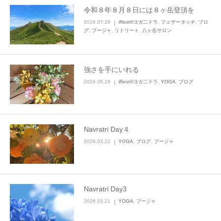
令和８年８月８日には８ヶ岳登頂を
2026.07.29
iRest®ヨガ二ドラ
,
フェザータッチ
,
ブロ
グ
,
プージャ
,
リトリート
,
八ヶ岳サロン
強さを手にいれる
2026.05.29
iRest®ヨガ二ドラ
,
YOGA
,
ブログ
Navratri Day４
2026.03.22
YOGA
,
ブログ
,
プージャ
Navratri Day3
2026.03.21
YOGA
,
プージャ