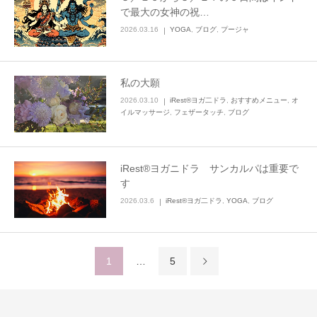
で最大の女神の祝…
2026.03.16
YOGA
,
ブログ
,
プージャ
私の大願
2026.03.10
iRest®ヨガ二ドラ
,
おすすめメニュー
,
オ
イルマッサージ
,
フェザータッチ
,
ブログ
iRest®ヨガニドラ サンカルパは重要で
す
2026.03.6
iRest®ヨガ二ドラ
,
YOGA
,
ブログ
1
…
5