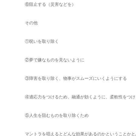
⑥阻止する（災害などを）
その他
①呪いを取り除く
②夢で嫌なものを見ないように
③障害を取り除く、物事がスムーズにいくようにする
④適応力をつけるため、融通が効くように、柔軟性をつけ
⑤人生を阻むものを取り除くため
マントラを唱えるとどんな効果があるのかということかと