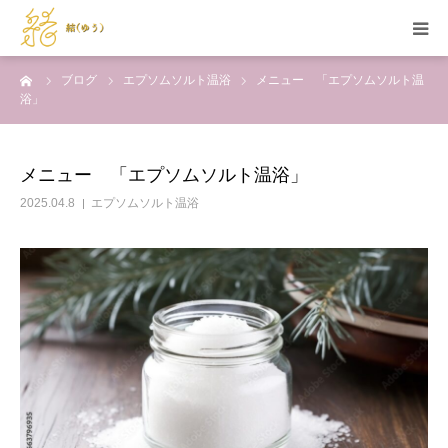
ーム
ブログ
エプソムソルト温浴
メニュー 「エプソムソルト温
HOME
浴」
当サロンの特徴
メニュー 「エプソムソルト温浴」
メニュー
2025.04.8
エプソムソルト温浴
セラピスト紹介
施術例
お問い合わせ