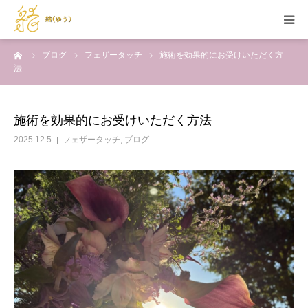
ーム
ブログ
フェザータッチ
施術を効果的にお受けいただく方
HOME
法
当サロンの特徴
施術を効果的にお受けいただく方法
メニュー
2025.12.5
フェザータッチ
,
ブログ
セラピスト紹介
施術例
お問い合わせ